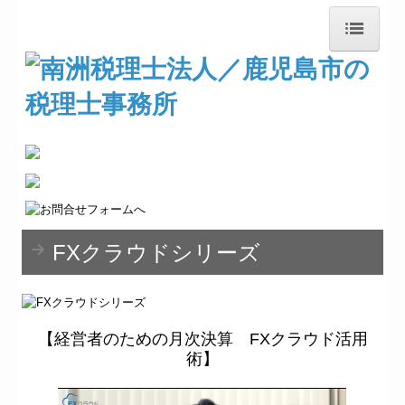
トップページ
事務所紹介
経営理念
業務案内
FXクラウドシリーズ
料金について
交通案内
【経営者のための月次決算 FXクラウド活用
『東雲』通信
術】
創業・経営革新