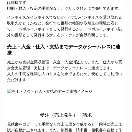
は同様です。
印刷・封入・投函の手間がなく、クリックひとつで発行できます。
インボイスかインボイスでないか、ペポルインボイスを受け取れる
取引先かどうかなど、発行する書類の種類や取引先の環境に応じ
て、「ペポルインボイスとして発行するか」「ペポルインボイス以
外の書類として発行するか」をシステムが自動判断します。
売上・入金・仕入・支払までデータがシームレスに連
携
売上から売掛金回収管理・入金・入金消込まで、また、仕入から買
掛金支払管理・支払まで、データがシームレスに連携します。
入力の手間を軽減し入力ミスを防止できるため、安心してご利用い
ただけます。
受注（売上発生）・請求
見積書をコピーして手間なく売上伝票を作成すると、同時に売上仕
訳が自動計上されます。また、納品書・請求書・領収書を自動で作