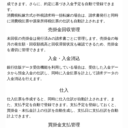
成できます。さらに、約定に基づき入金予定を自動で登録できま
す。
消費税転嫁方式が外税請求時一括転嫁の場合は、請求書発行と同時
に消費税伝票や源泉所得税伝票の仕訳も自動計上されます。
売掛金回収管理
未回収の売掛金は発行済みの請求書ごとに管理します。売掛金の毎
月の発生額・回収額残高と回収滞留状況も確認できるため、売掛金
を適切に管理できます。
入金・入金消込
銀行信販データ受信機能を利用している場合は、受信した入金デー
タから預金入金の仕訳し、同時に入金伝票を計上して請求データの
入金消込を行えます。
仕入
仕入伝票を作成すると、同時に仕入仕訳が自動計上されます。ま
た、支払予定を自動で登録できます。支払予定を登録しておくと、
買掛金・未払金計上の仕訳を自動生成し、支払日に支払仕訳を自動
計上できます。
買掛金支払管理