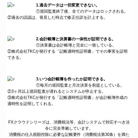
1.過去データは一切変更できない。
①巡回監査終了後、全てのデータはロックされる。
②過去の誤認は、発見した時点で修正仕訳を計上する。
2.会計帳簿と決算書の一体性が証明できる。
①決算書は会計帳簿と完全に一致している。
②株式会社TKCが発行する「記帳適時性証明書」でその事実を証明
できる。
3.いつ会計帳簿を作ったか証明できる。
①毎月の巡回監査と月次決算を前提としている。
②3ヶ月以上巡回監査が遅れるとシステムが停止する。
③株式会社TKCが発行する「記帳適時性証明書」が会計帳簿作成の
適時性を証明してくれる。
FXクラウドシリーズは、消費税法等、会計システムで対応すべき法
令に完全準拠しています。
消費税の仕入税額控除に必要な記帳要件（消費税法第30条）を満た