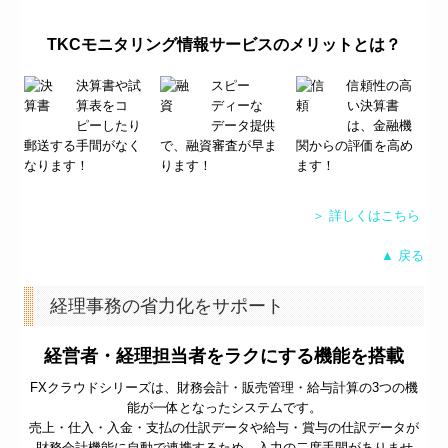
TKCモニタリング情報サービスのメリットとは？
決算書や試
スピー
信頼性の高
算表をコ
ディーな
い決算書
ピーしたり
データ提供
は、金融機
郵送する手間がなく
で、融資審査が早ま
関からの評価を高め
なります！
ります！
ます！
＞ 詳しくはこちら
▲ 戻る
経理事務の省力化をサポート
経営者・経理担当者をラクにする機能を搭載
FXクラウドシリーズは、財務会計・販売管理・給与計算の3つの機
能が一体となったシステムです。
売上・仕入・入金・支払の仕訳データや給与・賞与の仕訳データが
財務会計機能に自動で連携するため、入力の二度手間がありませ