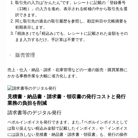
取引先の入力は”かんたん”です。レシートに記載の「登録番号
（13桁）」の入力を進め、表示される候補の中から取引先を選
択できます。
同じ取引先の過去の取引履歴を参照し、勘定科目や元帳摘要を
初期表示します。
｢税抜き｣でも｢税込み｣でも、レシートに記載された金額をその
まま入力するだけ。手計算は不要です。
販売管理
売上・仕入・納品・請求・在庫管理などの一連の販売・購買業務に
かかる事務作業を大幅に省力化します。
見積書・納品書・請求書・領収書の発行コストと発行
業務の負担を削減
請求書等のデジタル発行
ペポルインボイスを発行できます。また､｢ペポルインボイスとして
は取り扱えない税込み金額で記載したインボイス」や「インボイス
には該当しない見積書・納品書・請求書・領収書」も、発行の操作