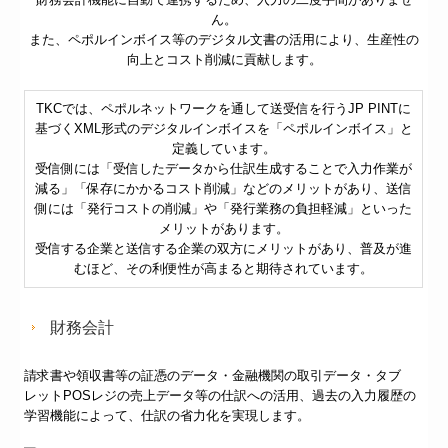
ん。
また、ペポルインボイス等のデジタル文書の活用により、生産性の
向上とコスト削減に貢献します。
TKCでは、ペポルネットワークを通して送受信を行うJP PINTに
基づくXML形式のデジタルインボイスを「ペポルインボイス」と
定義しています。
受信側には「受信したデータから仕訳生成することで入力作業が
減る」「保存にかかるコスト削減」などのメリットがあり、送信
側には「発行コストの削減」や「発行業務の負担軽減」といった
メリットがあります。
受信する企業と送信する企業の双方にメリットがあり、普及が進
むほど、その利便性が高まると期待されています。
財務会計
請求書や領収書等の証憑のデータ・金融機関の取引データ・タブ
レットPOSレジの売上データ等の仕訳への活用、過去の入力履歴の
学習機能によって、仕訳の省力化を実現します。