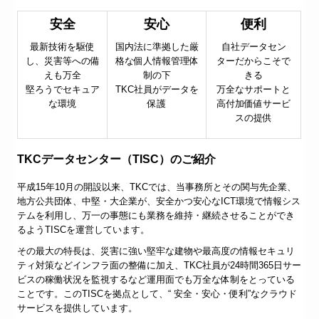
安全
安心
便利
最新技術を駆使
国内法に準拠した厳
自社データセン
し、災害等への備
格な個人情報管理体
ターだからこそで
えも万全
制の下
きる
堅ろうでセキュア
TKC社員がデータを
万全なサポートと
な環境
保護
高付加価値サービ
スの提供
TKCデータセンター（TISC）のご紹介
平成15年10月の開設以来、TKCでは、当事務所とその関与先企業、
地方公共団体、中堅・大企業が、安全かつ安心なICT環境で情報シス
テムを利用し、万一の事態にも業務を維持・継続させることができ
るようTISCを運営しています。
その最大の特長は、災害に強い堅牢な建物や最高度の情報セキュリ
ティ対策などインフラ面の整備に加え、TKC社員が24時間365日サー
ビスの稼働状況を監視するなど運用面でも万全な体制をとっている
ことです。このTISCを拠点として、“ 安全・安心・便利”なクラウド
サービスを提供しています。