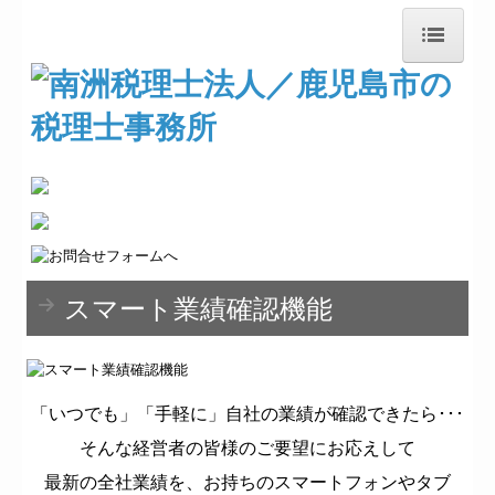
トップページ
事務所紹介
経営理念
業務案内
スマート業績確認機能
料金について
交通案内
「いつでも」「手軽に」自社の業績が確認できたら･･･
『東雲』通信
そんな経営者の皆様のご要望にお応えして
創業・経営革新
最新の全社業績を、お持ちのスマートフォンやタブ