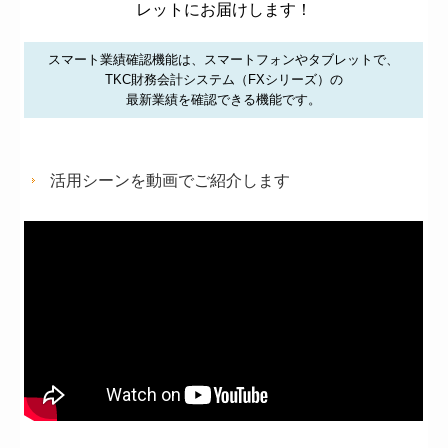
レットにお届けします！
経営改善の支援
スマート業績確認機能は、スマートフォンやタブレットで、
創業の夢をお手伝いします
TKC財務会計システム（FXシリーズ）の
最新業績を確認できる機能です。
TKCシステムのご紹介
求人情報
活用シーンを動画でご紹介します
職員インタビュー
セミナー ご案内