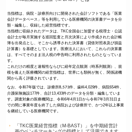
経営改善の支援
当指標は、病院・診療所向けに開発された会計ソフトである「医業
創業の夢をお手伝いします
会計データベース」等を利用している医療機関の決算書データを分
類・編集し、収録した経営指標です。
当指標に収録されたデータは、TKC全国会に加盟する税理士・公認
TKCシステムのご紹介
会計士が毎月実施する巡回監査と月次決算により作成された会計帳
簿を出発点とし、そこから誘導された決算書（貸借対照表及び損益
計算書）を基礎としています。医療法人において、これらの決算書
求人情報
は、すべてそのまま法人税の申告時に利用されたものとなっていま
す。
職員インタビュー
これだけの精度と速報性ならびに経年定点観測（時系列観測）、規
模を備えた医療機関の経営指標は、世界にも類例が無く、関係諸機
関から高く評価されています。
セミナー ご案内
なお、令和7年版では、診療所
件、歯科4,029件、病院654件、
8,573
介護保険施設177件、合計13,433件のデータを分類・編集していま
す。調査対象の医療機関は、令和6年4月1日から令和7年3月31日ま
での間に事業年度を終了した病院および診療所で、かつ2年以上事業
を継続している医療機関です。
「TKC医業経営指標（M-BAST）」を中期経営計
画のベンチマーキングの指標として活用できます