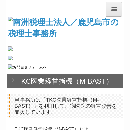
トップページ
事務所紹介
経営理念
業務案内
TKC医業経営指標（M-BAST）
料金について
交通案内
当事務所は「TKC医業経営指標（M-
BAST）」を利用して、病医院の経営改善を
『東雲』通信
支援しています。
創業・経営革新
TKC医業経営指標（M-BAST）とは