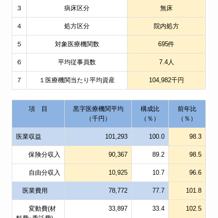
３
病床区分
無床
４
処方区分
院内処方
５
対象医療機関数
695件
６
平均従事員数
7.4人
７
１医療機関当たり平均資産
104,982千円
項 目
黒字医療機関平均
構成比
前年比
（千円）
（％）
（％）
医業収益
101,293
100.0
98.3
保険分収入
90,367
89.2
98.5
自由分収入
10,925
10.7
96.6
医業費用
78,772
77.7
101.8
変動費(材
33,897
33.4
102.5