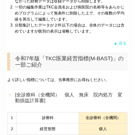
なかった財務データは収録データから削除します。
一切の編集作業はTKC会員名および病医院の名称等をあらかじ
めプログラムによって無条件に削除した上で、その複数の平均
値を算出して編集しています。
分類集計したデータが２件以下の場合は、全体のデータには含
めていますが個別の表示は省略しています。
▲ 戻る
令和7年版「TKC医業経営指標(M-BAST)」の
一部ご紹介
より詳しい指標については、当事務所にお尋ねください。
[全診療科（全機関） 個人 無床 院内処方 変
動損益計算書]
１
診療科
全診療科（全機関）
２
経営形態
個人