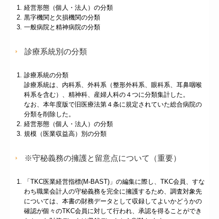
経営形態（個人・法人）の分類
黒字機関と欠損機関の分類
一般病院と精神病院の分類
診療系統別の分類
診療系統の分類
診療系統は、内科系、外科系（整形外科系、眼科系、耳鼻咽喉
科系を含む）、精神科、産婦人科の４つに分類集計した。
なお、本年度版で旧医療法第４条に規定されていた総合病院の
分類を削除した。
経営形態（個人・法人）の分類
規模（医業収益高）別の分類
※守秘義務の擁護と留意点について（重要）
「TKC医業経営指標(M-BAST)」の編集に際し、TKC会員、すな
わち職業会計人の守秘義務を完全に擁護するため、調査対象先
については、本書の財務データとして収録してよいかどうかの
確認が個々のTKC会員に対して行われ、承認を得ることができ